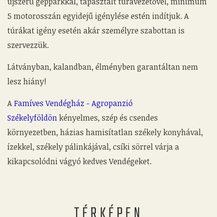
újszerű gépparkkal, tapasztalt túravezetővel, minimum
5 motorosszán egyidejű igénylése estén indítjuk. A
túrákat igény esetén akár személyre szabottan is
szervezzük.
Látványban, kalandban, élményben garantáltan nem
lesz hiány!
A
Famíves Vendégház - Agropanzió
Székelyföldön
kényelmes, szép és csendes
környezetben, házias hamisítatlan székely konyhával,
ízekkel, székely pálinkájával, csíki sörrel várja a
kikapcsolódni vágyó kedves Vendégeket.
TÉRKÉPEN