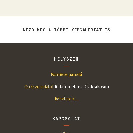
NÉZD MEG A TÖBBI KÉPGALÉRIÁT IS
HELYSZÍN
Famives panzió
Csíkszeredától
10 kilométerre Csíkrákoson
Részletek ...
KAPCSOLAT