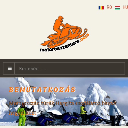
RO
HU
Keresés...
BEMUTATKOZÁS
Motorosszán túrák Hargita csodálatos havas
hegyei közt