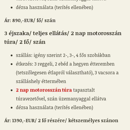
dézsa használata (terítés ellenében)
Ár: 890,-EUR/ fő/ szán
3 éjszaka/ teljes ellátás/ 2 nap motorosszán
túra/ 2 fő/ szán
szállás: igény szerint 2-, 3-, 4 fős szobákban
étkezés: 3 reggeli, 2 ebéd a hegyen étteremben
(tetszőlegesen étlapról választható), 3 vacsora a
szálláshely éttermében
2 nap motorosszán túra
tapasztalt
túravezetővel, szán üzemanyaggal ellátva
dézsa használata (terítés ellenében)
Ár: 1390,-EUR
/ 2 fő részére/ kétszemélyes szánon