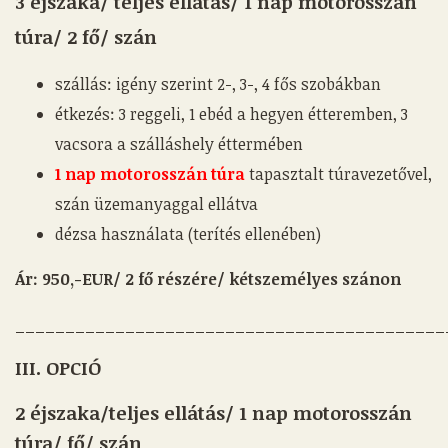
3 éjszaka/ teljes ellátás/ 1 nap motorosszán
túra/ 2 fő/ szán
szállás: igény szerint 2-, 3-, 4 fős szobákban
étkezés: 3 reggeli, 1 ebéd a hegyen étteremben, 3
vacsora a szálláshely éttermében
1 nap motorosszán túra
tapasztalt túravezetővel,
szán üzemanyaggal ellátva
dézsa használata (terítés ellenében)
Ár: 950,-EUR/
2 fő részére/ kétszemélyes szánon
___________________________________________
III. OPCIÓ
2 éjszaka/
teljes ellátás/
1 nap motorosszán
túra/ fő/ szán