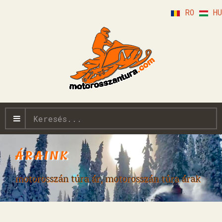
RO
HU
Keresés...
ÁRAINK
motorosszán túra ár, motorosszán túra árak